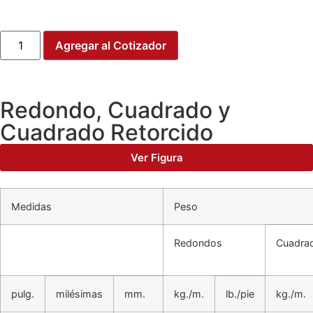
Agregar al Cotizador
Redondo, Cuadrado y
Cuadrado Retorcido
Ver Figura
Medidas
Peso
Redondos
Cuadra
pulg.
milésimas
mm.
kg./m.
lb./pie
kg./m.