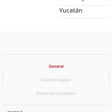
Yucatán
General
Únete al equipo
Quiero ser proveedor
Nombre *