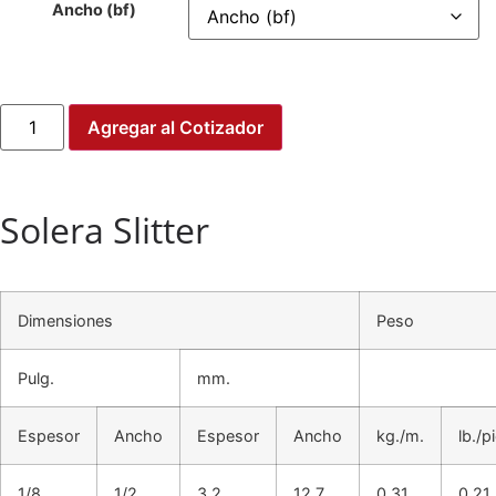
Ancho (bf)
Agregar al Cotizador
Solera Slitter
Dimensiones
Peso
Pulg.
mm.
Espesor
Ancho
Espesor
Ancho
kg./m.
lb./p
1/8
1/2
3.2
12.7
0.31
0.21