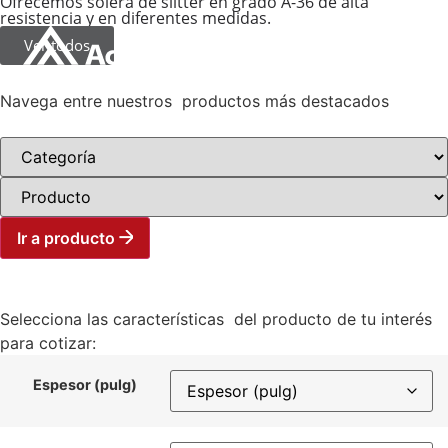
Ofrecemos solera de slitter en grado A-36 de alta
resistencia y en diferentes medidas.
Ver todos
Nuevo Centro de Servicio
Navega entre nuestros productos más destacados
Ir a producto
Selecciona las características del producto de tu interés
para cotizar:
Espesor (pulg)